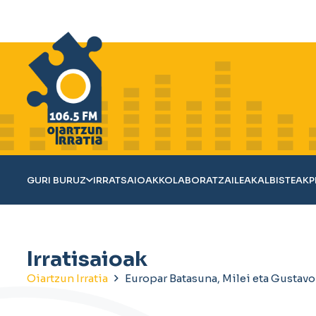
GURI BURUZ
IRRATSAIOAK
KOLABORATZAILEAK
ALBISTEAK
P
Irratisaioak
Oiartzun Irratia
Europar Batasuna, Milei eta Gustavo