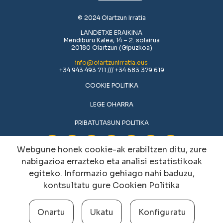
© 2024 Oiartzun Irratia
LANDETXE ERAIKINA
Mendiburu Kalea, 14 – 2. solairua
20180 Oiartzun (Gipuzkoa)
info@oiartzunirratia.eus
+34 943 493 711 /// +34 683 379 619
COOKIE POLITIKA
LEGE OHARRA
PRIBATUTASUN POLITIKA
Webgune honek cookie-ak erabiltzen ditu, zure
nabigazioa errazteko eta analisi estatistikoak
egiteko. Informazio gehiago nahi baduzu,
kontsultatu gure
Cookien Politika
Onartu
Ukatu
Konfiguratu
Cookien konfigurazioa aldatu