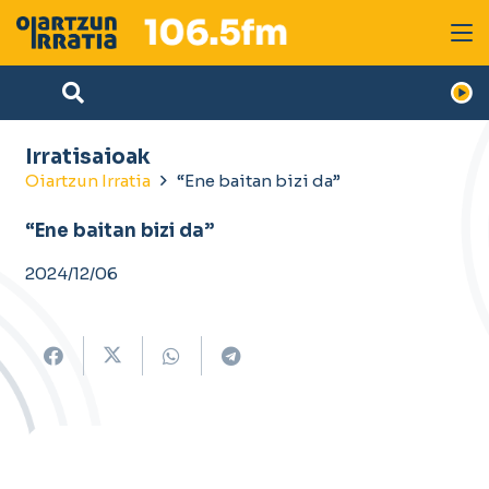
Irratisaioak
Oiartzun Irratia
“Ene baitan bizi da”
“Ene baitan bizi da”
2024/12/06