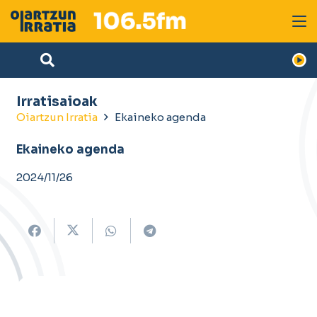
Irratisaioak
Oiartzun Irratia
Ekaineko agenda
Ekaineko agenda
2024/11/26