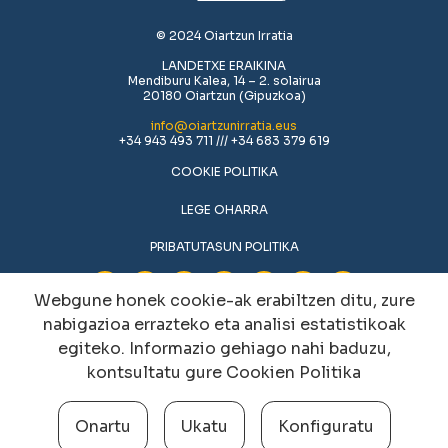
© 2024 Oiartzun Irratia
LANDETXE ERAIKINA
Mendiburu Kalea, 14 – 2. solairua
20180 Oiartzun (Gipuzkoa)
info@oiartzunirratia.eus
+34 943 493 711 /// +34 683 379 619
COOKIE POLITIKA
LEGE OHARRA
PRIBATUTASUN POLITIKA
Webgune honek cookie-ak erabiltzen ditu, zure
nabigazioa errazteko eta analisi estatistikoak
egiteko. Informazio gehiago nahi baduzu,
kontsultatu gure
Cookien Politika
Onartu
Ukatu
Konfiguratu
Cookien konfigurazioa aldatu