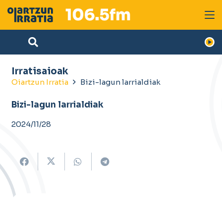
Irratisaioak
Oiartzun Irratia
Bizi-lagun larrialdiak
Bizi-lagun larrialdiak
2024/11/28