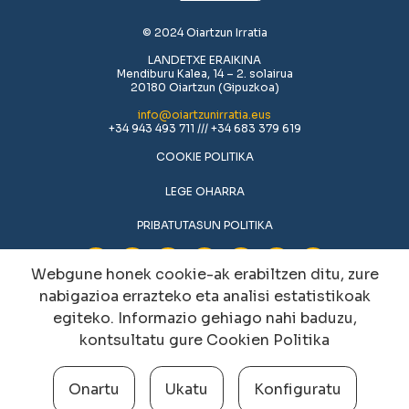
© 2024 Oiartzun Irratia
LANDETXE ERAIKINA
Mendiburu Kalea, 14 – 2. solairua
20180 Oiartzun (Gipuzkoa)
info@oiartzunirratia.eus
+34 943 493 711 /// +34 683 379 619
COOKIE POLITIKA
LEGE OHARRA
PRIBATUTASUN POLITIKA
Webgune honek cookie-ak erabiltzen ditu, zure
nabigazioa errazteko eta analisi estatistikoak
egiteko. Informazio gehiago nahi baduzu,
kontsultatu gure
Cookien Politika
Onartu
Ukatu
Konfiguratu
Cookien konfigurazioa aldatu