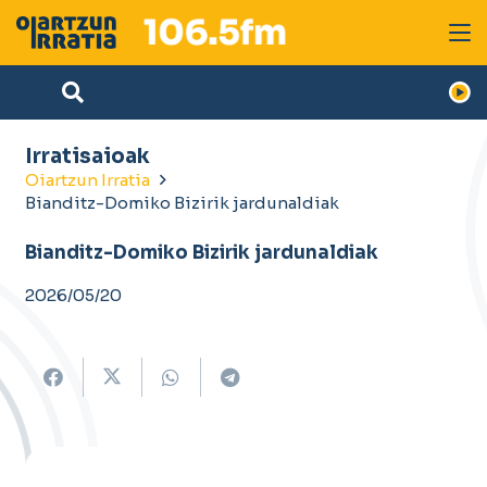
Irratisaioak
Oiartzun Irratia
Bianditz-Domiko Bizirik jardunaldiak
Bianditz-Domiko Bizirik jardunaldiak
2026/05/20