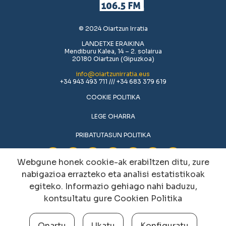
© 2024 Oiartzun Irratia
LANDETXE ERAIKINA
Mendiburu Kalea, 14 – 2. solairua
20180 Oiartzun (Gipuzkoa)
info@oiartzunirratia.eus
+34 943 493 711 /// +34 683 379 619
COOKIE POLITIKA
LEGE OHARRA
PRIBATUTASUN POLITIKA
Webgune honek cookie-ak erabiltzen ditu, zure
nabigazioa errazteko eta analisi estatistikoak
egiteko. Informazio gehiago nahi baduzu,
kontsultatu gure
Cookien Politika
Onartu
Ukatu
Konfiguratu