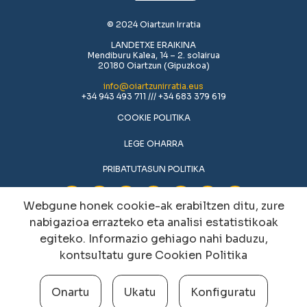
© 2024 Oiartzun Irratia
LANDETXE ERAIKINA
Mendiburu Kalea, 14 – 2. solairua
20180 Oiartzun (Gipuzkoa)
info@oiartzunirratia.eus
+34 943 493 711 /// +34 683 379 619
COOKIE POLITIKA
LEGE OHARRA
PRIBATUTASUN POLITIKA
Webgune honek cookie-ak erabiltzen ditu, zure
nabigazioa errazteko eta analisi estatistikoak
egiteko. Informazio gehiago nahi baduzu,
kontsultatu gure
Cookien Politika
Onartu
Ukatu
Konfiguratu
Cookien konfigurazioa aldatu