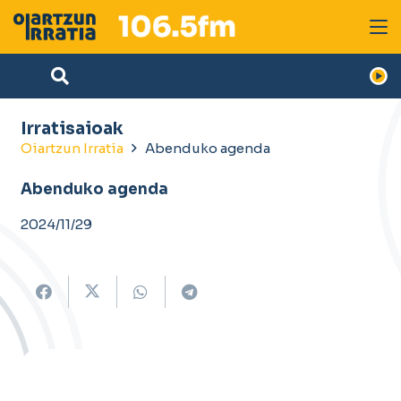
Irratisaioak
Oiartzun Irratia
Abenduko agenda
Abenduko agenda
2024/11/29