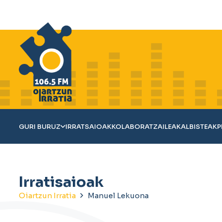
GURI BURUZ
IRRATSAIOAK
KOLABORATZAILEAK
ALBISTEAK
P
Irratisaioak
Oiartzun Irratia
Manuel Lekuona