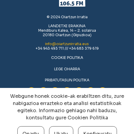
© 2024 Oiartzun Irratia
LANDETXE ERAIKINA
Mendiburu Kalea, 14 – 2. solairua
20180 Oiartzun (Gipuzkoa)
info@oiartzunirratia.eus
+34 943 493 711 /// +34 683 379 619
COOKIE POLITIKA
LEGE OHARRA
PRIBATUTASUN POLITIKA
Webgune honek cookie-ak erabiltzen ditu, zure
nabigazioa errazteko eta analisi estatistikoak
egiteko. Informazio gehiago nahi baduzu,
kontsultatu gure
Cookien Politika
Onartu
Ukatu
Konfiguratu