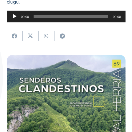
dugu.
Soinu
00:00
00:00
erreproduzigailua