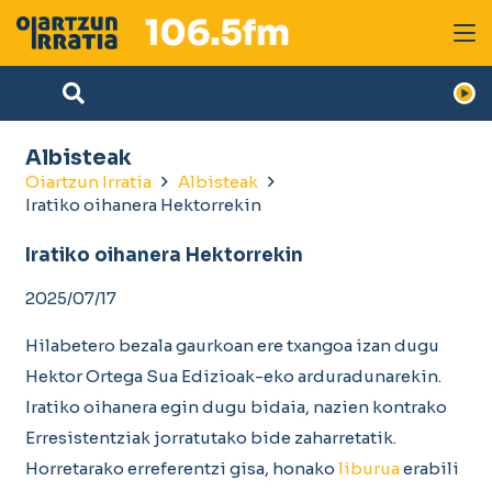
Albisteak
Oiartzun Irratia
Albisteak
Iratiko oihanera Hektorrekin
Iratiko oihanera Hektorrekin
2025/07/17
Hilabetero bezala gaurkoan ere txangoa izan dugu
Hektor Ortega Sua Edizioak-eko arduradunarekin.
Iratiko oihanera egin dugu bidaia, nazien kontrako
Erresistentziak jorratutako bide zaharretatik.
Horretarako erreferentzi gisa, honako
liburua
erabili