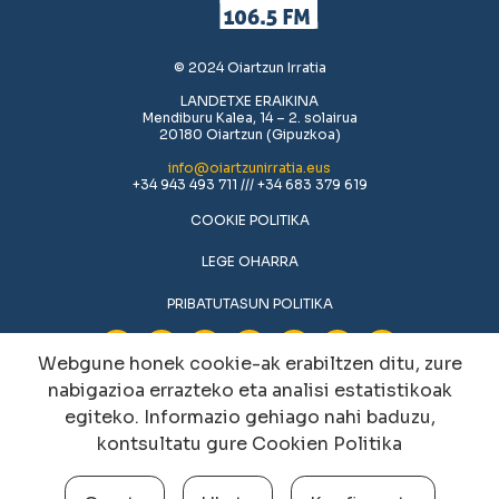
© 2024 Oiartzun Irratia
LANDETXE ERAIKINA
Mendiburu Kalea, 14 – 2. solairua
20180 Oiartzun (Gipuzkoa)
info@oiartzunirratia.eus
+34 943 493 711 /// +34 683 379 619
COOKIE POLITIKA
LEGE OHARRA
PRIBATUTASUN POLITIKA
Webgune honek cookie-ak erabiltzen ditu, zure
nabigazioa errazteko eta analisi estatistikoak
egiteko. Informazio gehiago nahi baduzu,
kontsultatu gure
Cookien Politika