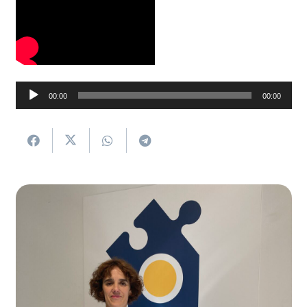
Soinu
00:00
00:00
erreproduzigailua