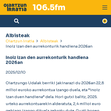
Albisteak
Oiartzun Irratia
Albisteak
Inoiz izan den aurrekonturik handiena 2026an
Inoiz izan den aurrekonturik handiena
2026an
2025/12/10
Oiartzungo Udalak berriki jakinarazi du 2026an 22,8
milioi euroko aurrekontua izango duela, eta “inoiz
izan duen handiena” dela. Hori gutxi balitz, 2025.
urteko aurrekontuarekin alderatuta, 2,4 milioi euro
gehiago izango dituela zehaztu dute. Guzti honen