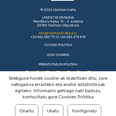
© 2024 Oiartzun Irratia
LANDETXE ERAIKINA
Mendiburu Kalea, 14 – 2. solairua
20180 Oiartzun (Gipuzkoa)
info@oiartzunirratia.eus
+34 943 493 711 /// +34 683 379 619
COOKIE POLITIKA
LEGE OHARRA
PRIBATUTASUN POLITIKA
Webgune honek cookie-ak erabiltzen ditu, zure
nabigazioa errazteko eta analisi estatistikoak
egiteko. Informazio gehiago nahi baduzu,
kontsultatu gure
Cookien Politika
Onartu
Ukatu
Konfiguratu
Cookien konfigurazioa aldatu