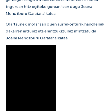
inguruan hitz egiteko gurean izan dugu Joana
Mendiburu Garaiar alkatea.
Oiartzunek inoiz izan duen aurrekonturik handienak
dakarren arduraz eta erantzukizunaz mintzatu da
Joana Mendiburu Garaiar alkatea.