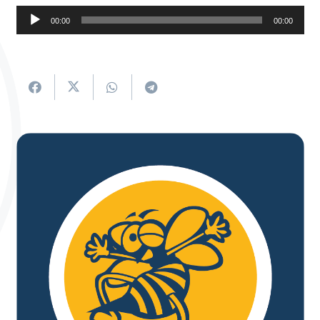
Soinu
00:00
00:00
erreproduzigailua