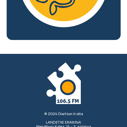
© 2024 Oiartzun Irratia
LANDETXE ERAIKINA
Mendiburu Kalea, 14 – 2. solairua