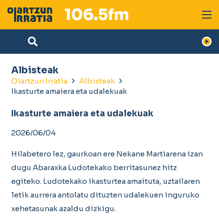
Albisteak
Oiartzun Irratia
Albisteak
Ikasturte amaiera eta udalekuak
Ikasturte amaiera eta udalekuak
2026/06/04
Hilabetero lez, gaurkoan ere Nekane Martiarena izan
dugu Abaraxka Ludotekako berritasunez hitz
egiteko. Ludotekako ikasturtea amaituta, uztailaren
1etik aurrera antolatu dituzten udalekuen inguruko
xehetasunak azaldu dizkigu.