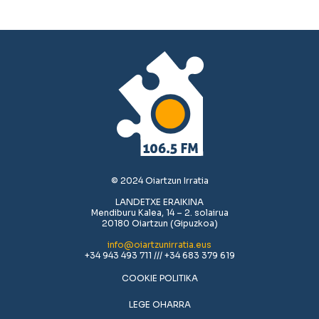
© 2024 Oiartzun Irratia
LANDETXE ERAIKINA
Mendiburu Kalea, 14 – 2. solairua
20180 Oiartzun (Gipuzkoa)
info@oiartzunirratia.eus
+34 943 493 711 /// +34 683 379 619
COOKIE POLITIKA
LEGE OHARRA