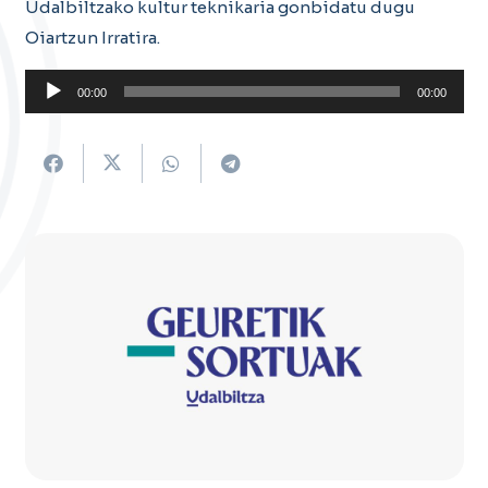
Udalbiltzako kultur teknikaria gonbidatu dugu
Oiartzun Irratira.
Soinu
00:00
00:00
erreproduzigailua