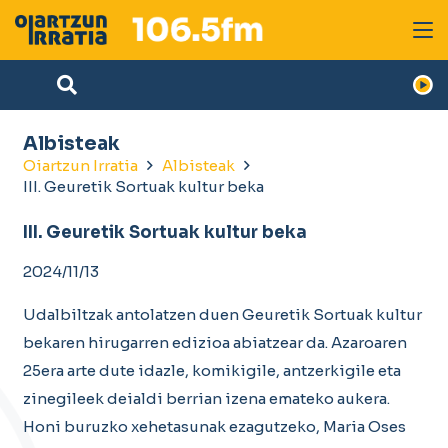
Albisteak
Oiartzun Irratia
Albisteak
III. Geuretik Sortuak kultur beka
III. Geuretik Sortuak kultur beka
2024/11/13
Udalbiltzak antolatzen duen Geuretik Sortuak kultur
bekaren hirugarren edizioa abiatzear da. Azaroaren
25era arte dute idazle, komikigile, antzerkigile eta
zinegileek deialdi berrian izena emateko aukera.
Honi buruzko xehetasunak ezagutzeko, Maria Oses