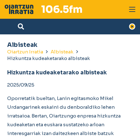
Albisteak
Oiartzun Irratia
Albisteak
Hizkuntza kudeaketarako albisteak
Hizkuntza kudeaketarako albisteak
2025/09/25
Oporretatik bueltan, Lanin egitasmoko Mikel
Urdangarinek eskaini du denboraldiko lehen
irratsaioa. Bertan, Oiartzungo enpresa hizkuntza
kudeaketan eta euskara sustatzeko arloan
interesgarriak izan daitezkeen albiste batzuk