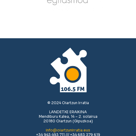
© 2024 Oiartzun Irratia
LANDETXE ERAIKINA
Mendiburu Kalea, 14 – 2. solairua
20180 Oiartzun (Gipuzkoa)
info@oiartzunirratia.eus
+34 943 493 711 /// +34 683 379 619