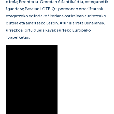
direla; Errenteria-Oreretan Atlantikaldia, ostegunetik
igandera; Pasaian LGTBIQ+ pertsonen errealitateak
ezagutzeko egindako ikerlana ostiralean aurkeztuko
dutela eta amaitzeko Lezon, Aiur Illarreta Beñaranek,
urrezkoa lortu duela kayak surfeko Europako
Txapelketan.