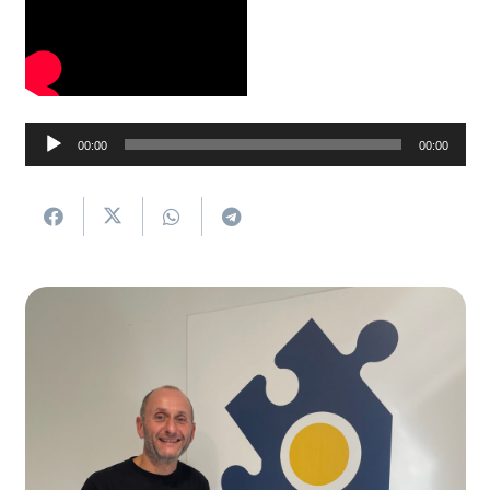
Soinu
00:00
00:00
erreproduzigailua