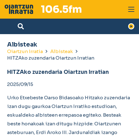
Albisteak
Oiartzun Irratia
Albisteak
HITZAko zuzendaria Oiartzun Irratian
HITZAko zuzendaria Oiartzun Irratian
2025/09/15
Urko Etxebeste Oarso Bidasoako Hitzako zuzendaria
izan dugu gaurkoa Oiartzun Irratiko estudioan,
eskualdeko albisteen errepasoa egiteko. Besteak
beste honakoak izan ditugu hizpide: Oiartzunen
asteburuan, Erdi Aroko III. Jardunaldiak izango