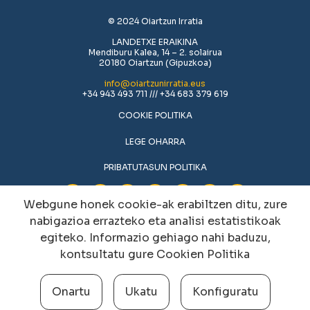
© 2024 Oiartzun Irratia
LANDETXE ERAIKINA
Mendiburu Kalea, 14 – 2. solairua
20180 Oiartzun (Gipuzkoa)
info@oiartzunirratia.eus
+34 943 493 711 /// +34 683 379 619
COOKIE POLITIKA
LEGE OHARRA
PRIBATUTASUN POLITIKA
Webgune honek cookie-ak erabiltzen ditu, zure
nabigazioa errazteko eta analisi estatistikoak
egiteko. Informazio gehiago nahi baduzu,
kontsultatu gure
Cookien Politika
Onartu
Ukatu
Konfiguratu
Cookien konfigurazioa aldatu