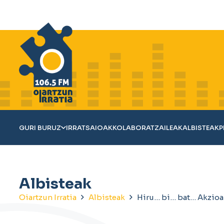
GURI BURUZ
IRRATSAIOAK
KOLABORATZAILEAK
ALBISTEAK
P
Albisteak
Oiartzun Irratia
Albisteak
Hiru… bi… bat… Akzioa