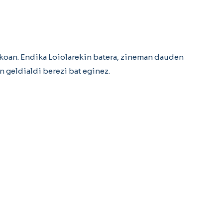
koan. Endika Loiolarekin batera, zineman dauden
an geldialdi berezi bat eginez.