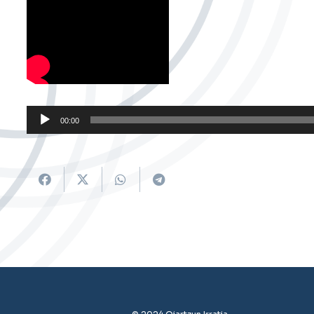
Soinu
00:00
erreproduzigailua