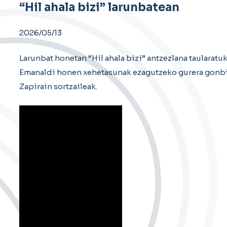
“Hil ahala bizi” larunbatean
2026/05/13
Larunbat honetan “Hil ahala bizi” antzezlana taularatu
Emanaldi honen xehetasunak ezagutzeko gurera gonbida
Zapirain sortzaileak.