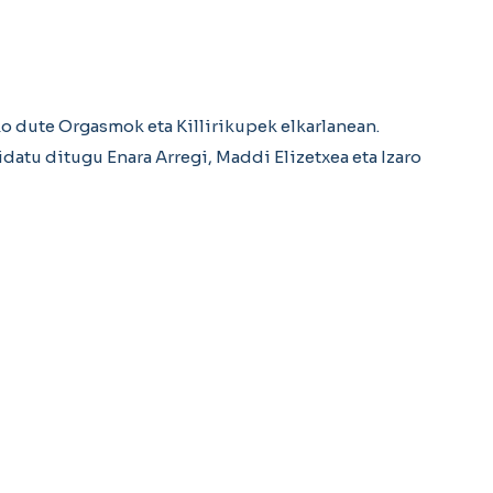
ko dute Orgasmok eta Killirikupek elkarlanean.
tu ditugu Enara Arregi, Maddi Elizetxea eta Izaro