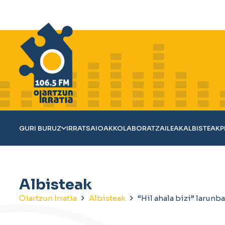
GURI BURUZ
IRRATSAIOAK
KOLABORATZAILEAK
ALBISTEAK
P
Albisteak
Oiartzun Irratia
Albisteak
“Hil ahala bizi” larunb