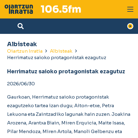
Albisteak
Oiartzun Irratia
Albisteak
Herrimatuz saioko protagonistak ezagutuz
Herrimatuz saioko protagonistak ezagutuz
2026/06/30
Gaurkoan, Herrimatuz saioko protagonistak
ezagutzeko tartea izan dugu; Aiton-etxe, Petra
Lekuona eta Zaintzadiko lagunak hain zuzen. Joakina
Arozena, Arantxa Biain, Miren Erquicia, Maite Isasa,
Pilar Mendoza, Miren Artola, Manoli Gelbenzu eta