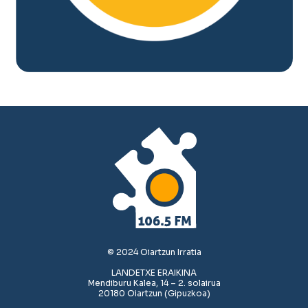
© 2024 Oiartzun Irratia
LANDETXE ERAIKINA
Mendiburu Kalea, 14 – 2. solairua
20180 Oiartzun (Gipuzkoa)