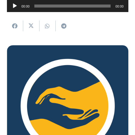
Soinu
00:00
00:00
erreproduzigailua