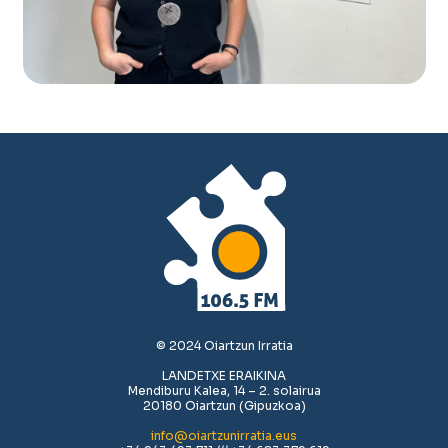
© 2024 Oiartzun Irratia
LANDETXE ERAIKINA
Mendiburu Kalea, 14 – 2. solairua
20180 Oiartzun (Gipuzkoa)
info@oiartzunirratia.eus