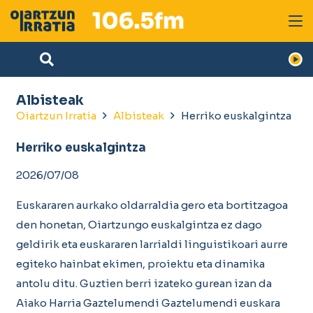
Albisteak
Oiartzun Irratia
Albisteak
Herriko euskalgintza
Herriko euskalgintza
2026/07/08
Euskararen aurkako oldarraldia gero eta bortitzagoa
den honetan, Oiartzungo euskalgintza ez dago
geldirik eta euskararen larrialdi linguistikoari aurre
egiteko hainbat ekimen, proiektu eta dinamika
antolu ditu. Guztien berri izateko gurean izan da
Aiako Harria Gaztelumendi Gaztelumendi euskara