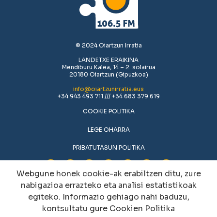
© 2024 Oiartzun Irratia
LANDETXE ERAIKINA
Mendiburu Kalea, 14 – 2. solairua
20180 Oiartzun (Gipuzkoa)
info@oiartzunirratia.eus
+34 943 493 711 /// +34 683 379 619
COOKIE POLITIKA
LEGE OHARRA
PRIBATUTASUN POLITIKA
Webgune honek cookie-ak erabiltzen ditu, zure
nabigazioa errazteko eta analisi estatistikoak
egiteko. Informazio gehiago nahi baduzu,
kontsultatu gure
Cookien Politika