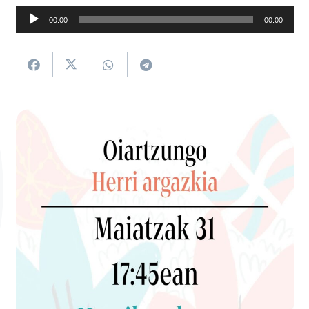
Soinu
00:00
00:00
erreproduzigailua