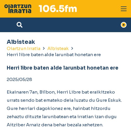
Albisteak
Oiartzun Irratia
Albisteak
Herri libre baten alde larunbat honetan ere
Herri libre baten alde larunbat honetan ere
2025/05/28
Ekainaren 7an, Bilbon, Herri Libre bat eraikitzeko
urrats sendo bat emateko deia luzatu du Gure Eskuk.
Gure herriari dagokionez ere, hainbat hitzordu
zehaztu dituzte larunbatean eta irratian izan dugu
Aitziber Arnaiz dena behar bezala xehetzen.