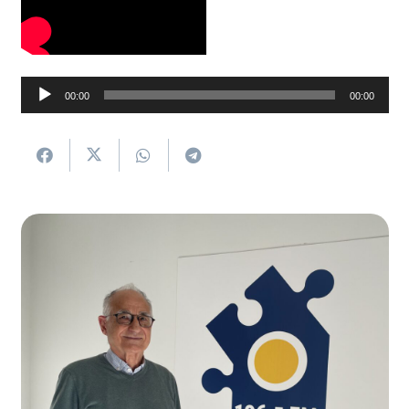
Soinu
00:00
00:00
erreproduzigailua