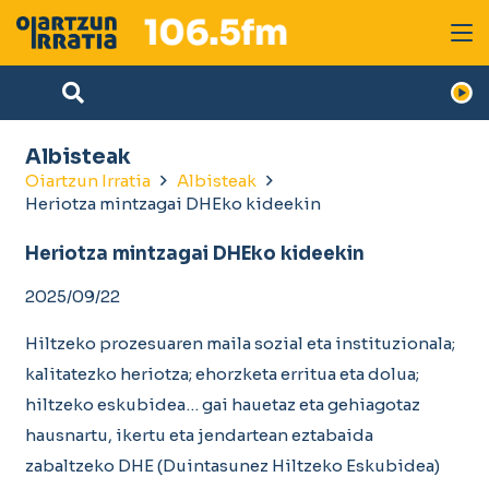
Albisteak
Oiartzun Irratia
Albisteak
Heriotza mintzagai DHEko kideekin
Heriotza mintzagai DHEko kideekin
2025/09/22
Hiltzeko prozesuaren maila sozial eta instituzionala;
kalitatezko heriotza; ehorzketa erritua eta dolua;
hiltzeko eskubidea… gai hauetaz eta gehiagotaz
hausnartu, ikertu eta jendartean eztabaida
zabaltzeko DHE (Duintasunez Hiltzeko Eskubidea)