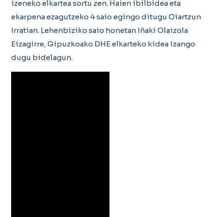
izeneko elkartea sortu zen. Haien ibilbidea eta
ekarpena ezagutzeko 4 saio egingo ditugu Oiartzun
Irratian. Lehenbiziko saio honetan Iñaki Olaizola
Eizagirre, Gipuzkoako DHE elkarteko kidea izango
dugu bidelagun.