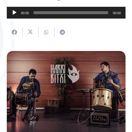
Soinu
00:00
00:00
erreproduzigailua