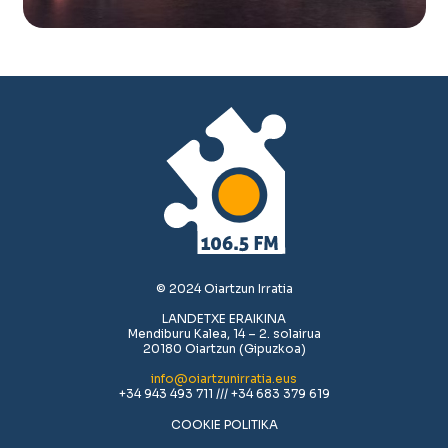
© 2024 Oiartzun Irratia
LANDETXE ERAIKINA
Mendiburu Kalea, 14 – 2. solairua
20180 Oiartzun (Gipuzkoa)
info@oiartzunirratia.eus
+34 943 493 711 /// +34 683 379 619
COOKIE POLITIKA