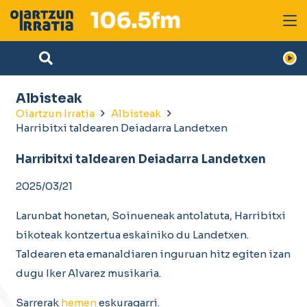
Albisteak
Oiartzun Irratia
Albisteak
Harribitxi taldearen Deiadarra Landetxen
Harribitxi taldearen Deiadarra Landetxen
2025/03/21
Larunbat honetan, Soinueneak antolatuta, Harribitxi
bikoteak kontzertua eskainiko du Landetxen.
Taldearen eta emanaldiaren inguruan hitz egiten izan
dugu Iker Alvarez musikaria.
Sarrerak
hemen
eskuragarri.