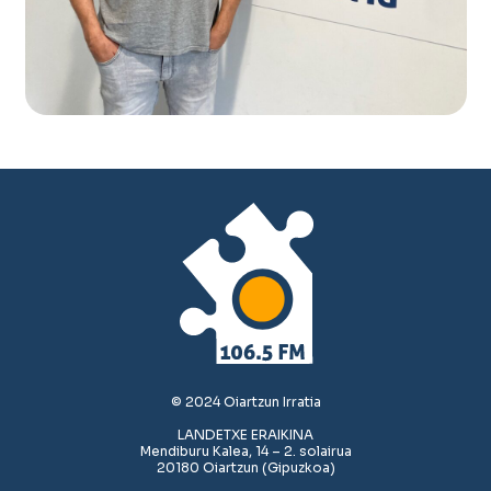
© 2024 Oiartzun Irratia
LANDETXE ERAIKINA
Mendiburu Kalea, 14 – 2. solairua
20180 Oiartzun (Gipuzkoa)