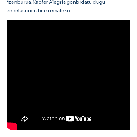
izenburua. Xabier Alegria gonbidatu dugu
xehetasunen berri emateko.