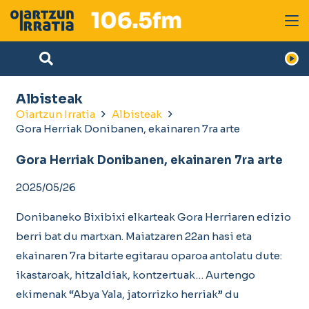
Albisteak
Oiartzun Irratia
Albisteak
Gora Herriak Donibanen, ekainaren 7ra arte
Gora Herriak Donibanen, ekainaren 7ra arte
2025/05/26
Donibaneko Bixibixi elkarteak Gora Herriaren edizio
berri bat du martxan. Maiatzaren 22an hasi eta
ekainaren 7ra bitarte egitarau oparoa antolatu dute:
ikastaroak, hitzaldiak, kontzertuak… Aurtengo
ekimenak “Abya Yala, jatorrizko herriak” du