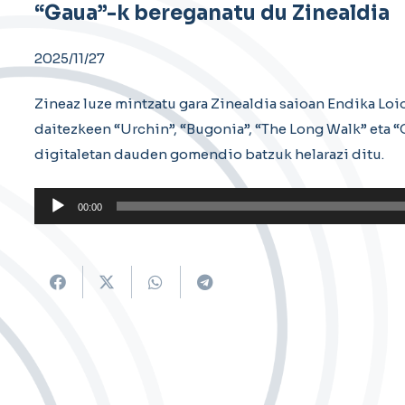
“Gaua”-k bereganatu du Zinealdia
2025/11/27
Zineaz luze mintzatu gara Zinealdia saioan Endika Loi
daitezkeen “Urchin”, “Bugonia”, “The Long Walk” eta “G
digitaletan dauden gomendio batzuk helarazi ditu.
Soinu
00:00
erreproduzigailua