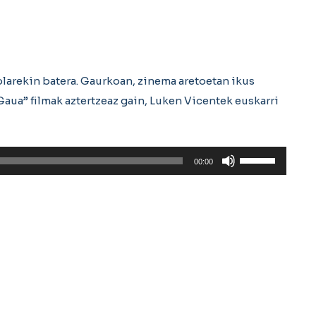
olarekin batera. Gaurkoan, zinema aretoetan ikus
aua” filmak aztertzeaz gain, Luken Vicentek euskarri
Erabili
00:00
gora/behera
gezi-
teklak
bolumena
igotzeko
edo
jaisteko.