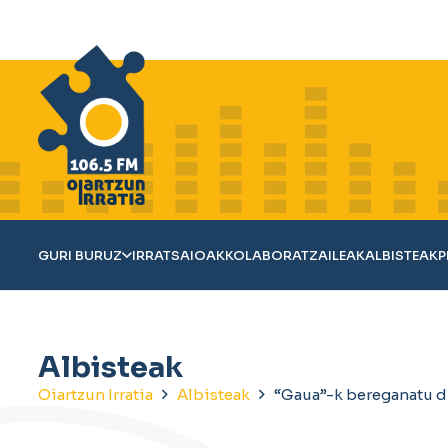
GURI BURUZ
IRRATSAIOAK
KOLABORATZAILEAK
ALBISTEAK
P
Albisteak
Oiartzun Irratia
Albisteak
“Gaua”-k bereganatu d