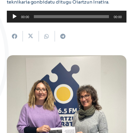
teknikaria gonbidatu ditugu Oiartzun Irratira.
Soinu
00:00
00:00
erreproduzigailua