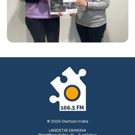
© 2024 Oiartzun Irratia
LANDETXE ERAIKINA
Mendiburu Kalea, 14 – 2. solairua