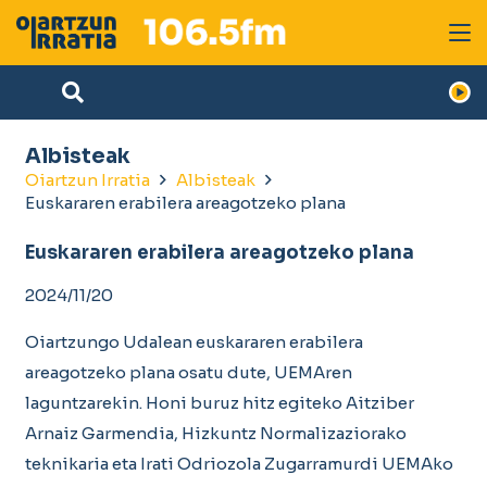
Albisteak
Oiartzun Irratia
Albisteak
Euskararen erabilera areagotzeko plana
Euskararen erabilera areagotzeko plana
2024/11/20
Oiartzungo Udalean euskararen erabilera
areagotzeko plana osatu dute, UEMAren
laguntzarekin. Honi buruz hitz egiteko Aitziber
Arnaiz Garmendia, Hizkuntz Normalizaziorako
teknikaria eta Irati Odriozola Zugarramurdi UEMAko