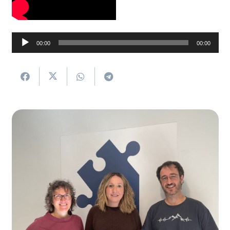
Soinu
00:00
00:00
erreproduzigailua