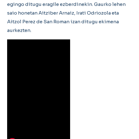
egingo ditugu eragile ezberdinekin. Gaurko lehen
saio honetan Aitziber Arnaiz, Irati Odriozola eta
Aitzol Perez de San Roman izan ditugu ekimena
aurkezten.