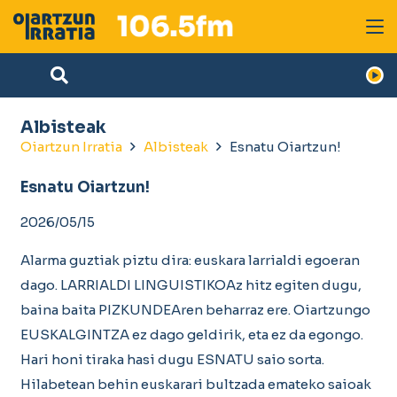
Albisteak
Oiartzun Irratia
Albisteak
Esnatu Oiartzun!
Esnatu Oiartzun!
2026/05/15
Alarma guztiak piztu dira: euskara larrialdi egoeran
dago. LARRIALDI LINGUISTIKOAz hitz egiten dugu,
baina baita PIZKUNDEAren beharraz ere. Oiartzungo
EUSKALGINTZA ez dago geldirik, eta ez da egongo.
Hari honi tiraka hasi dugu ESNATU saio sorta.
Hilabetean behin euskarari bultzada emateko saioak