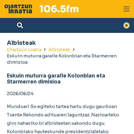
Albisteak
Oiartzun Irratia
Albisteak
Eskuin muturra garaile Kolonbian eta Starmerren
dimisioa
Eskuin muturra garaile Kolonbian eta
Starmerren dimisioa
2026/06/24
Munduari So egiteko tartea hartu dugu gaurkoan
Txente Rekondo adituaren laguntzaz. Nazioarteko
giro nahasiko bi albisteetan sakondu dugu:
Kolonbiako hauteskunde presidentzialetako