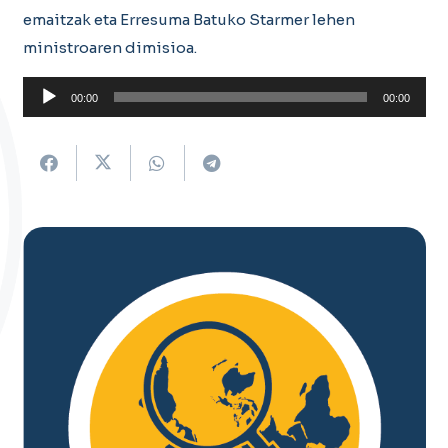
emaitzak eta Erresuma Batuko Starmer lehen
ministroaren dimisioa.
Soinu
00:00
00:00
erreproduzigailua