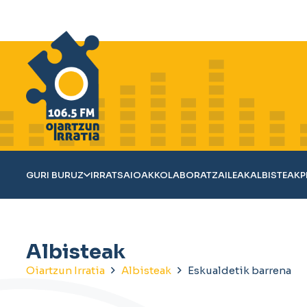
GURI BURUZ
IRRATSAIOAK
KOLABORATZAILEAK
ALBISTEAK
P
Albisteak
Oiartzun Irratia
Albisteak
Eskualdetik barrena