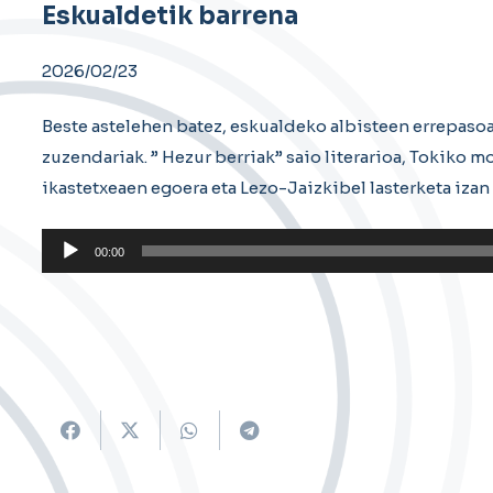
Eskualdetik barrena
2026/02/23
Beste astelehen batez, eskualdeko albisteen errepaso
zuzendariak. ” Hezur berriak” saio literarioa, Tokiko 
ikastetxeaen egoera eta Lezo-Jaizkibel lasterketa izan
Soinu
00:00
erreproduzigailua