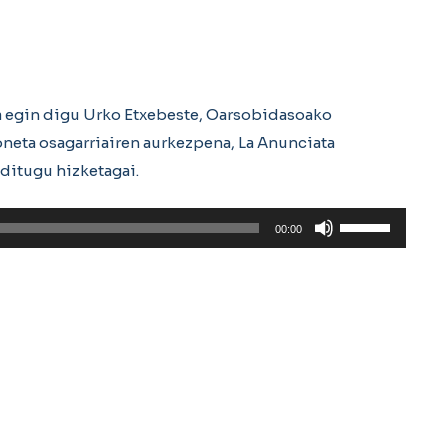
a egin digu Urko Etxebeste, Oarsobidasoako
moneta osagarriairen aurkezpena, La Anunciata
 ditugu hizketagai.
Erabili
00:00
gora/behera
gezi-
teklak
bolumena
igotzeko
edo
jaisteko.