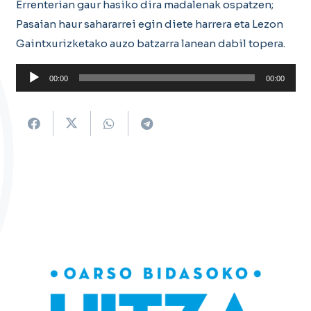
Errenterian gaur hasiko dira madalenak ospatzen;
Pasaian haur sahararrei egin diete harrera eta Lezon
Gaintxurizketako auzo batzarra lanean dabil topera.
Soinu
00:00
00:00
erreproduzigailua