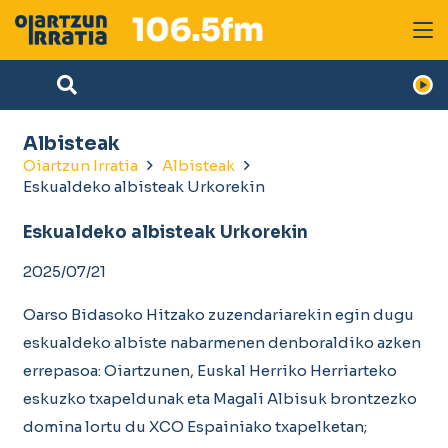
Albisteak
Oiartzun Irratia
Albisteak
Eskualdeko albisteak Urkorekin
Eskualdeko albisteak Urkorekin
2025/07/21
Oarso Bidasoko Hitzako zuzendariarekin egin dugu
eskualdeko albiste nabarmenen denboraldiko azken
errepasoa: Oiartzunen, Euskal Herriko Herriarteko
eskuzko txapeldunak eta Magali Albisuk brontzezko
domina lortu du XCO Espainiako txapelketan;