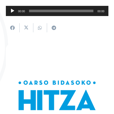
Soinu
00:00
00:00
erreproduzigailua