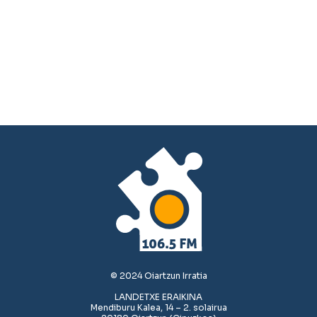
© 2024 Oiartzun Irratia
LANDETXE ERAIKINA
Mendiburu Kalea, 14 – 2. solairua