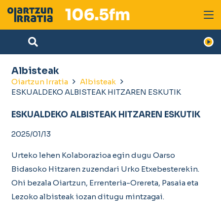
Albisteak
Oiartzun Irratia
Albisteak
ESKUALDEKO ALBISTEAK HITZAREN ESKUTIK
ESKUALDEKO ALBISTEAK HITZAREN ESKUTIK
2025/01/13
Urteko lehen Kolaborazioa egin dugu Oarso
Bidasoko Hitzaren zuzendari Urko Etxebesterekin.
Ohi bezala Oiartzun, Errenteria-Orereta, Pasaia eta
Lezoko albisteak iozan ditugu mintzagai.