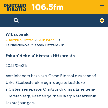
Albisteak
Oiartzun Irratia
Albisteak
Eskualdeko albisteak Hitzarekin
Eskualdeko albisteak Hitzarekin
2025/04/28
Astelehenero bezalaxe, Oarso Bidasoko zuzendari
Urko Etxebesterekin egin dugu eskualdeko
albisteen errepasoa. Oiartzundik hasi, Errenteria-
Oreretan segi, Pasaian geldialdia egin eta azkenik
Lezora joan gara.