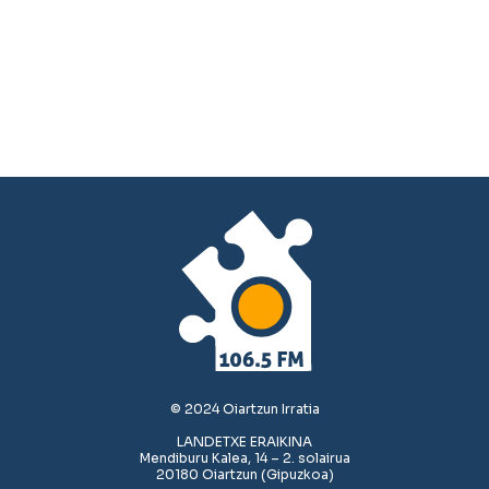
© 2024 Oiartzun Irratia
LANDETXE ERAIKINA
Mendiburu Kalea, 14 – 2. solairua
20180 Oiartzun (Gipuzkoa)