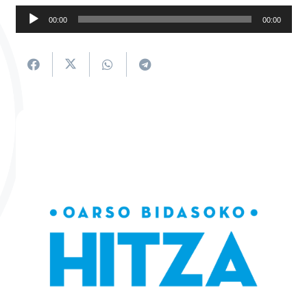
Soinu
00:00
00:00
erreproduzigailua