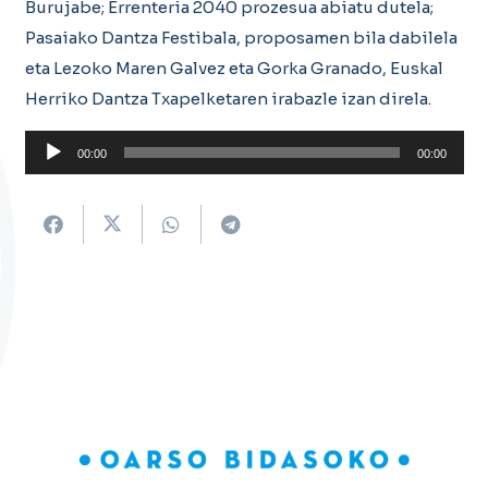
Burujabe; Errenteria 2040 prozesua abiatu dutela;
Pasaiako Dantza Festibala, proposamen bila dabilela
eta Lezoko Maren Galvez eta Gorka Granado, Euskal
Herriko Dantza Txapelketaren irabazle izan direla.
Soinu
00:00
00:00
erreproduzigailua