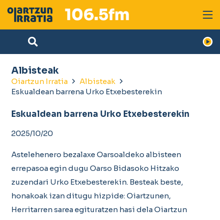
Albisteak
Oiartzun Irratia
Albisteak
Eskualdean barrena Urko Etxebesterekin
Eskualdean barrena Urko Etxebesterekin
2025/10/20
Astelehenero bezalaxe Oarsoaldeko albisteen
errepasoa egin dugu Oarso Bidasoko Hitzako
zuzendari Urko Etxebesterekin. Besteak beste,
honakoak izan ditugu hizpide: Oiartzunen,
Herritarren sarea egituratzen hasi dela Oiartzun