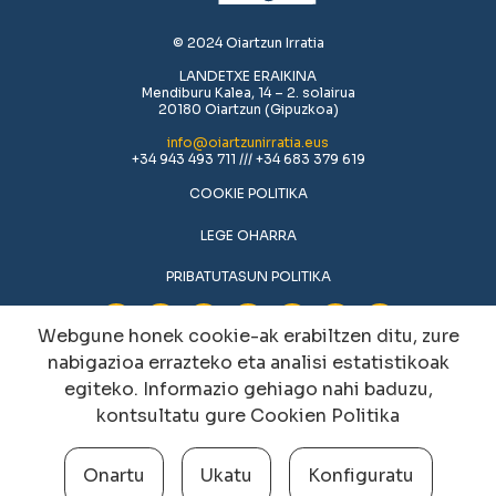
© 2024 Oiartzun Irratia
LANDETXE ERAIKINA
Mendiburu Kalea, 14 – 2. solairua
20180 Oiartzun (Gipuzkoa)
info@oiartzunirratia.eus
+34 943 493 711 /// +34 683 379 619
COOKIE POLITIKA
LEGE OHARRA
PRIBATUTASUN POLITIKA
Webgune honek cookie-ak erabiltzen ditu, zure
nabigazioa errazteko eta analisi estatistikoak
egiteko. Informazio gehiago nahi baduzu,
kontsultatu gure
Cookien Politika
Onartu
Ukatu
Konfiguratu
Cookien konfigurazioa aldatu