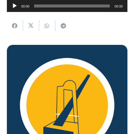
Soinu
00:00
00:00
erreproduzigailua