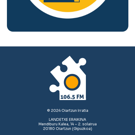
© 2024 Oiartzun Irratia
LANDETXE ERAIKINA
Mendiburu Kalea, 14 – 2. solairua
20180 Oiartzun (Gipuzkoa)