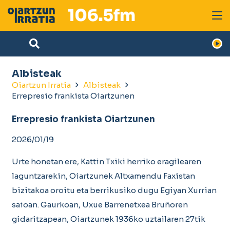
Albisteak
Oiartzun Irratia
Albisteak
Errepresio frankista Oiartzunen
Errepresio frankista Oiartzunen
2026/01/19
Urte honetan ere, Kattin Txiki herriko eragilearen
laguntzarekin, Oiartzunek Altxamendu Faxistan
bizitakoa oroitu eta berrikusiko dugu Egiyan Xurrian
saioan. Gaurkoan, Uxue Barrenetxea Bruñoren
gidaritzapean, Oiartzunek 1936ko uztailaren 27tik