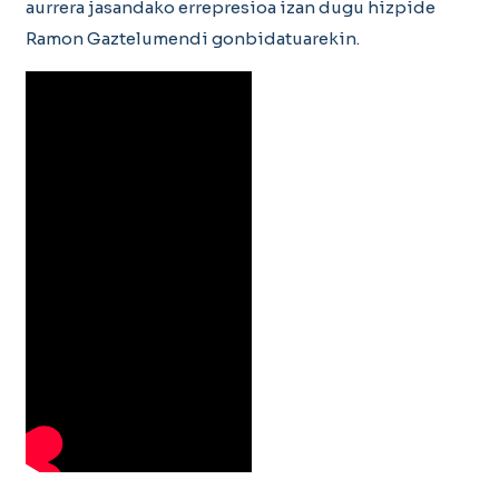
aurrera jasandako errepresioa izan dugu hizpide
Ramon Gaztelumendi gonbidatuarekin.