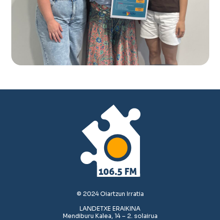
© 2024 Oiartzun Irratia
LANDETXE ERAIKINA
Mendiburu Kalea, 14 – 2. solairua