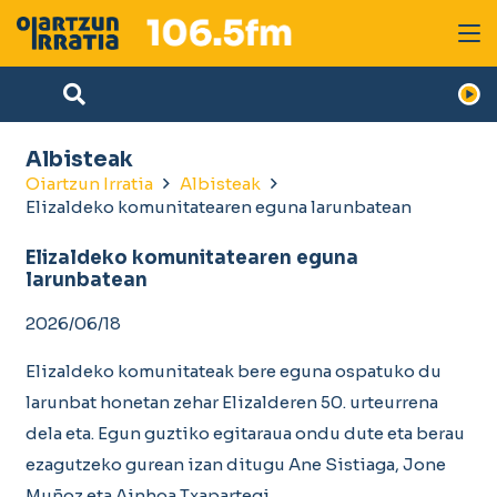
Albisteak
Oiartzun Irratia
Albisteak
Elizaldeko komunitatearen eguna larunbatean
Elizaldeko komunitatearen eguna
larunbatean
2026/06/18
Elizaldeko komunitateak bere eguna ospatuko du
larunbat honetan zehar Elizalderen 50. urteurrena
dela eta. Egun guztiko egitaraua ondu dute eta berau
ezagutzeko gurean izan ditugu Ane Sistiaga, Jone
Muñoz eta Ainhoa Txapartegi.