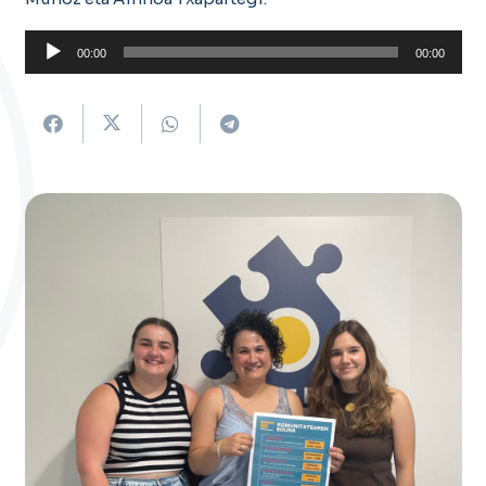
Soinu
00:00
00:00
erreproduzigailua