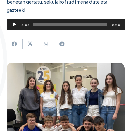
benetan gertatu, sekulako irudimena dute eta
gazteek!
Soinu
00:00
00:00
erreproduzigailua