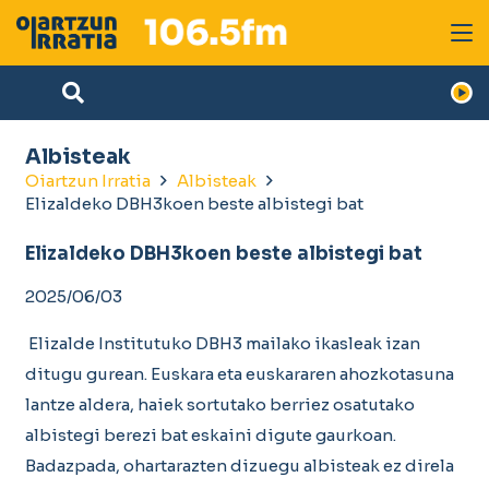
Albisteak
Oiartzun Irratia
Albisteak
Elizaldeko DBH3koen beste albistegi bat
Elizaldeko DBH3koen beste albistegi bat
2025/06/03
Elizalde Institutuko DBH3 mailako ikasleak izan
ditugu gurean. Euskara eta euskararen ahozkotasuna
lantze aldera, haiek sortutako berriez osatutako
albistegi berezi bat eskaini digute gaurkoan.
Badazpada, ohartarazten dizuegu albisteak ez direla