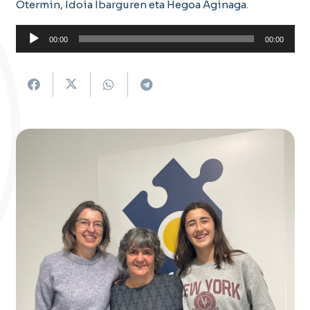
Otermin, Idoia Ibarguren eta Hegoa Aginaga.
Soinu
00:00
00:00
erreproduzigailua