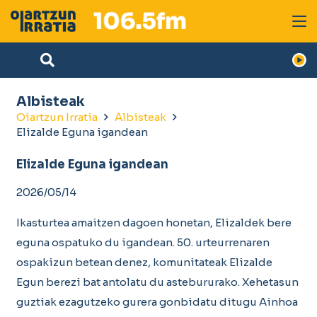
Albisteak
Oiartzun Irratia
Albisteak
Elizalde Eguna igandean
Elizalde Eguna igandean
2026/05/14
Ikasturtea amaitzen dagoen honetan, Elizaldek bere
eguna ospatuko du igandean. 50. urteurrenaren
ospakizun betean denez, komunitateak Elizalde
Egun berezi bat antolatu du astebururako. Xehetasun
guztiak ezagutzeko gurera gonbidatu ditugu Ainhoa