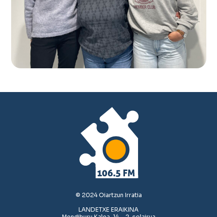
© 2024 Oiartzun Irratia
LANDETXE ERAIKINA
Mendiburu Kalea, 14 – 2. solairua