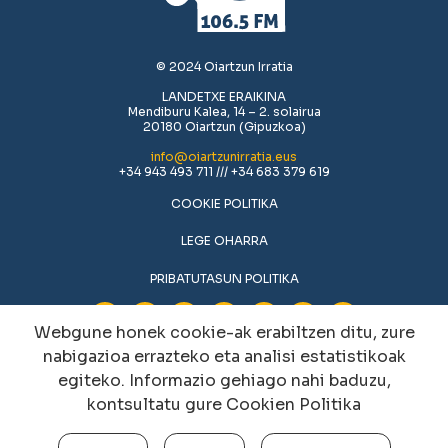
© 2024 Oiartzun Irratia
LANDETXE ERAIKINA
Mendiburu Kalea, 14 – 2. solairua
20180 Oiartzun (Gipuzkoa)
info@oiartzunirratia.eus
+34 943 493 711 /// +34 683 379 619
COOKIE POLITIKA
LEGE OHARRA
PRIBATUTASUN POLITIKA
Webgune honek cookie-ak erabiltzen ditu, zure
nabigazioa errazteko eta analisi estatistikoak
egiteko. Informazio gehiago nahi baduzu,
kontsultatu gure
Cookien Politika