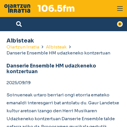
Albisteak
Oiartzun Irratia
Albisteak
Danserie Ensemble HM udazkeneko kontzertuan
Danserie Ensemble HM udazkeneko
kontzertuan
2025/09/19
Soinueneak urtaro berriari ongi etorria emateko
emanaldi interesgarri bat antolatu du. Gaur Landetxe
kultur aretoan izango den Herri Musikaren
Udazkeneko kontzertuan Danserie Ensemble talde
nafarra ariko da. Proposamen musikala gertutik