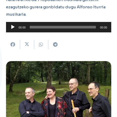
ezagutzeko gurera gonbidatu dugu Alfonso Iturria
musikaria.
Soinu
00:00
00:00
erreproduzigailua