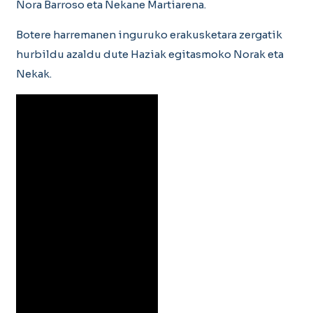
Nora Barroso eta Nekane Martiarena.
Botere harremanen inguruko erakusketara zergatik
hurbildu azaldu dute Haziak egitasmoko Norak eta
Nekak.