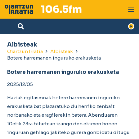
Albisteak
Oiartzun Irratia
Albisteak
Botere harremanen inguruko erakusketa
Botere harremanen inguruko erakusketa
2025/12/05
Haziak egitasmoak botere harremanen inguruko
erakusketa bat plazaratuko du herriko zenbait
norbanako eta eragilerekin batera. Abenduaren
10etik 23ra bitartean izango den ekimen honen
inguruan gehiago jakiteko gurera gonbidatu ditugu