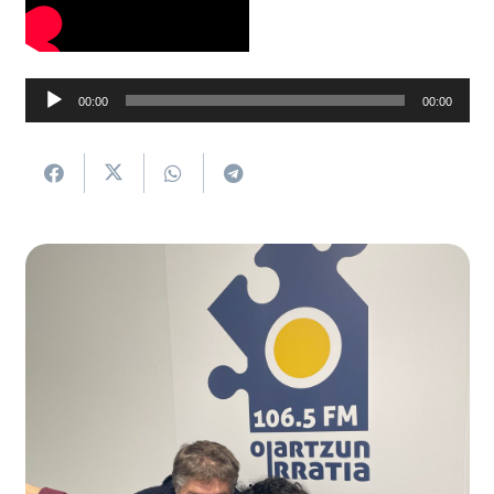
Soinu
00:00
00:00
erreproduzigailua