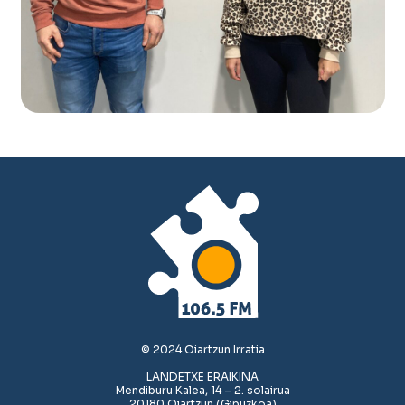
© 2024 Oiartzun Irratia
LANDETXE ERAIKINA
Mendiburu Kalea, 14 – 2. solairua
20180 Oiartzun (Gipuzkoa)