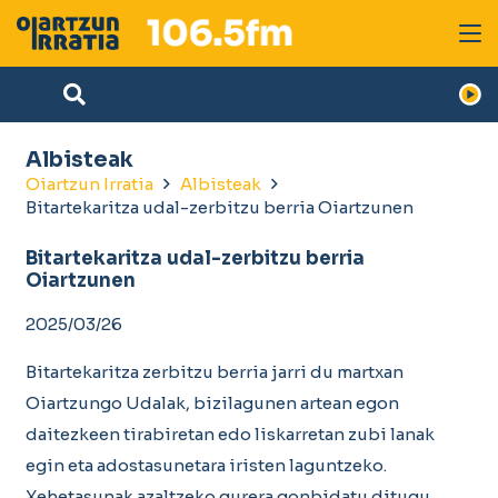
Albisteak
Oiartzun Irratia
Albisteak
Bitartekaritza udal-zerbitzu berria Oiartzunen
Bitartekaritza udal-zerbitzu berria
Oiartzunen
2025/03/26
Bitartekaritza zerbitzu berria jarri du martxan
Oiartzungo Udalak, bizilagunen artean egon
daitezkeen tirabiretan edo liskarretan zubi lanak
egin eta adostasunetara iristen laguntzeko.
Xehetasunak azaltzeko gurera gonbidatu ditugu