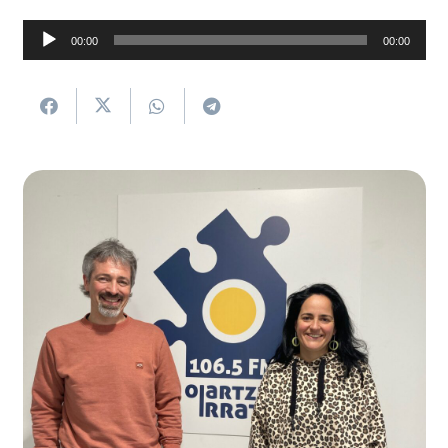
Soinu
00:00
00:00
erreproduzigailua