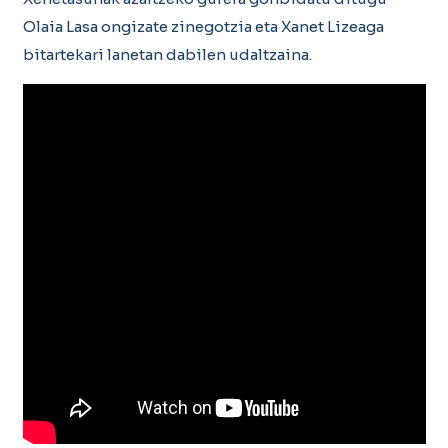
Olaia Lasa ongizate zinegotzia eta Xanet Lizeaga
bitartekari lanetan dabilen udaltzaina.