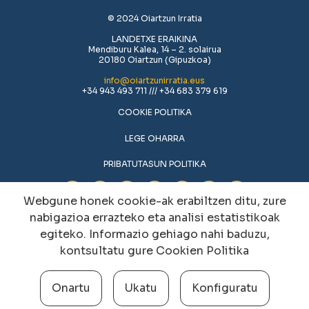
© 2024 Oiartzun Irratia
LANDETXE ERAIKINA
Mendiburu Kalea, 14 – 2. solairua
20180 Oiartzun (Gipuzkoa)
info@oiartzunirratia.eus
+34 943 493 711 /// +34 683 379 619
COOKIE POLITIKA
LEGE OHARRA
PRIBATUTASUN POLITIKA
Webgune honek cookie-ak erabiltzen ditu, zure
nabigazioa errazteko eta analisi estatistikoak
egiteko. Informazio gehiago nahi baduzu,
kontsultatu gure
Cookien Politika
Onartu
Ukatu
Konfiguratu
Cookien konfigurazioa aldatu