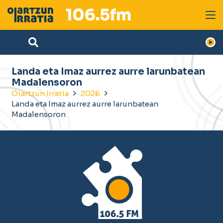
Landa eta Imaz aurrez aurre larunbatean
Madalensoron
Oiartzun Irratia
2026
Landa eta Imaz aurrez aurre larunbatean
Madalensoron