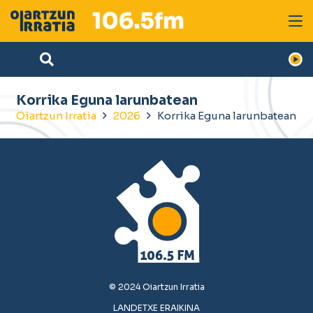
Korrika Eguna larunbatean
Oiartzun Irratia
2026
Korrika Eguna larunbatean
© 2024 Oiartzun Irratia
LANDETXE ERAIKINA