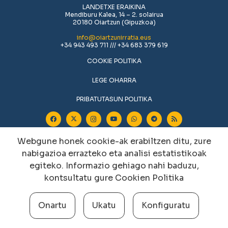
LANDETXE ERAIKINA
Mendiburu Kalea, 14 – 2. solairua
20180 Oiartzun (Gipuzkoa)
info@oiartzunirratia.eus
+34 943 493 711 /// +34 683 379 619
COOKIE POLITIKA
LEGE OHARRA
PRIBATUTASUN POLITIKA
Webgune honek cookie-ak erabiltzen ditu, zure
nabigazioa errazteko eta analisi estatistikoak
egiteko. Informazio gehiago nahi baduzu,
kontsultatu gure
Cookien Politika
Cookien konfigurazioa aldatu
Onartu
Ukatu
Konfiguratu