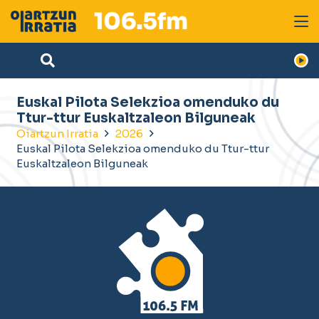
Euskal Pilota Selekzioa omenduko du
Ttur-ttur Euskaltzaleon Bilguneak
Oiartzun Irratia
2026
Euskal Pilota Selekzioa omenduko du Ttur-ttur
Euskaltzaleon Bilguneak