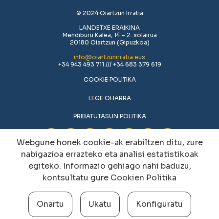
© 2024 Oiartzun Irratia
LANDETXE ERAIKINA
Mendiburu Kalea, 14 – 2. solairua
20180 Oiartzun (Gipuzkoa)
info@oiartzunirratia.eus
+34 943 493 711 /// +34 683 379 619
COOKIE POLITIKA
LEGE OHARRA
PRIBATUTASUN POLITIKA
Webgune honek cookie-ak erabiltzen ditu, zure
nabigazioa errazteko eta analisi estatistikoak
egiteko. Informazio gehiago nahi baduzu,
kontsultatu gure
Cookien Politika
Onartu
Ukatu
Konfiguratu
Cookien konfigurazioa aldatu