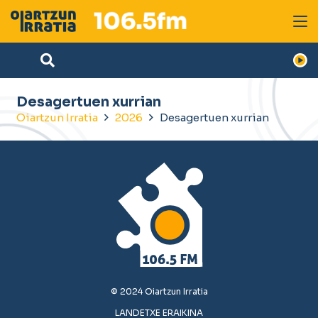
Desagertuen xurrian
Oiartzun Irratia
2026
Desagertuen xurrian
© 2024 Oiartzun Irratia
LANDETXE ERAIKINA