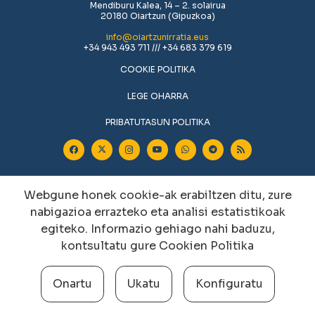
Mendiburu Kalea, 14 – 2. solairua
20180 Oiartzun (Gipuzkoa)
info@oiartzunirratia.eus
+34 943 493 711 /// +34 683 379 619
COOKIE POLITIKA
LEGE OHARRA
PRIBATUTASUN POLITIKA
Webgune honek cookie-ak erabiltzen ditu, zure
nabigazioa errazteko eta analisi estatistikoak
egiteko. Informazio gehiago nahi baduzu,
kontsultatu gure
Cookien Politika
Cookien konfigurazioa aldatu
Onartu
Ukatu
Konfiguratu