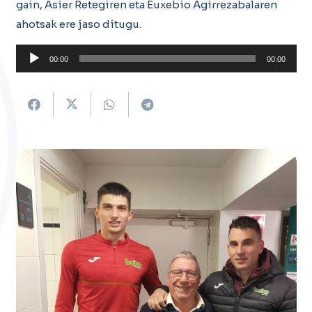
gain, Asier Retegiren eta Euxebio Agirrezabalaren
ahotsak ere jaso ditugu.
Soinu
00:00
00:00
erreproduzigailua