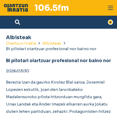
Albisteak
Oiartzun Irratia
Albisteak
Bi pilotari oiartzuar profesional nor baino nor
Bi pilotari oiartzuar profesional nor baino nor
2026/03/30
Berezia izan da gaurko Kirolez Blai saioa. Joxemiel
Lopezen eskutik, joan den larunbateko
Madalensoroko pilota hitzorduan murgildu gara,
Unax Landak eta Ander Imazek elkarren aurka jokatu
duten lehen partiduan, zehazki. Protagonisten hitzez