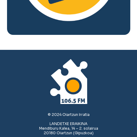
© 2024 Oiartzun Irratia
LANDETXE ERAIKINA
Mendiburu Kalea, 14 – 2. solairua
20180 Oiartzun (Gipuzkoa)