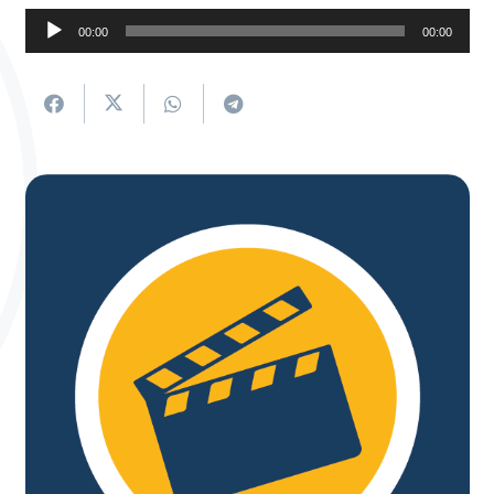
Soinu
00:00
00:00
erreproduzigailua