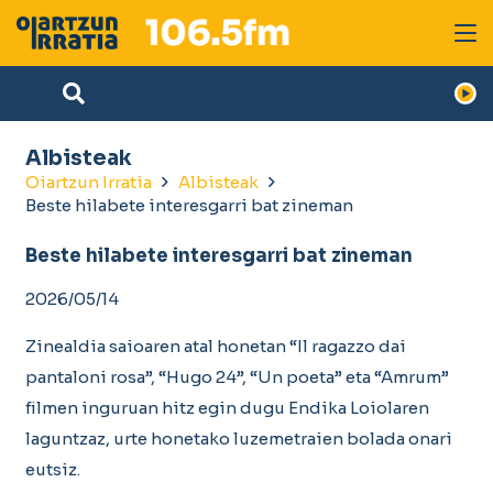
Albisteak
Oiartzun Irratia
Albisteak
Beste hilabete interesgarri bat zineman
Beste hilabete interesgarri bat zineman
2026/05/14
Zinealdia saioaren atal honetan “Il ragazzo dai
pantaloni rosa”, “Hugo 24”, “Un poeta” eta “Amrum”
filmen inguruan hitz egin dugu Endika Loiolaren
laguntzaz, urte honetako luzemetraien bolada onari
eutsiz.