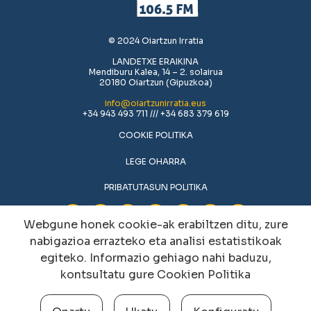
© 2024 Oiartzun Irratia
LANDETXE ERAIKINA
Mendiburu Kalea, 14 – 2. solairua
20180 Oiartzun (Gipuzkoa)
info@oiartzunirratia.eus
+34 943 493 711 /// +34 683 379 619
COOKIE POLITIKA
LEGE OHARRA
PRIBATUTASUN POLITIKA
Webgune honek cookie-ak erabiltzen ditu, zure
nabigazioa errazteko eta analisi estatistikoak
egiteko. Informazio gehiago nahi baduzu,
kontsultatu gure
Cookien Politika