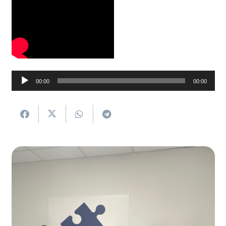
Soinu
00:00
00:00
erreproduzigailua