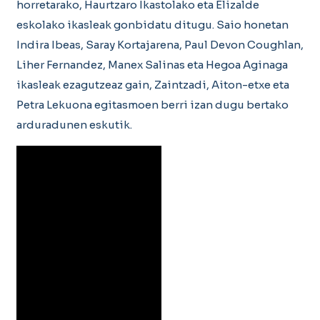
horretarako, Haurtzaro Ikastolako eta Elizalde
eskolako ikasleak gonbidatu ditugu. Saio honetan
Indira Ibeas, Saray Kortajarena, Paul Devon Coughlan,
Liher Fernandez, Manex Salinas eta Hegoa Aginaga
ikasleak ezagutzeaz gain, Zaintzadi, Aiton-etxe eta
Petra Lekuona egitasmoen berri izan dugu bertako
arduradunen eskutik.