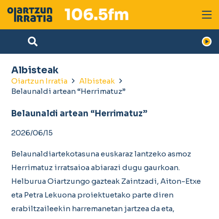
Albisteak
Oiartzun Irratia
Albisteak
Belaunaldi artean “Herrimatuz”
Belaunaldi artean “Herrimatuz”
2026/06/15
Belaunaldiartekotasuna euskaraz lantzeko asmoz
Herrimatuz irratsaioa abiarazi dugu gaurkoan.
Helburua Oiartzungo gazteak Zaintzadi, Aiton-Etxe
eta Petra Lekuona proiektuetako parte diren
erabiltzaileekin harremanetan jartzea da eta,