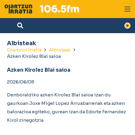
Albisteak
Oiartzun Irratia
Albisteak
Azken Kirolez Blai saioa
Azken Kirolez Blai saioa
2026/06/08
Denboraldiko azken Kirolez Blai saioa izan du
gaurkoan Joxe Migel Lopez Arruabarrenak eta azken
balorazioa egiteko, gurean izan da Edorte Fernandez
Kirol zinegotzia.