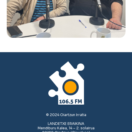
© 2024 Oiartzun Irratia
LANDETXE ERAIKINA
Mendiburu Kalea, 14 – 2. solairua