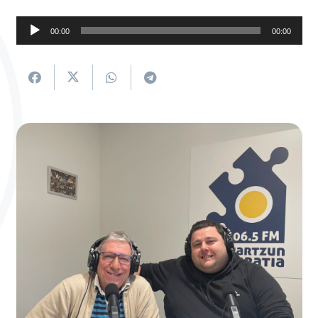
Soinu
00:00
00:00
erreproduzigailua