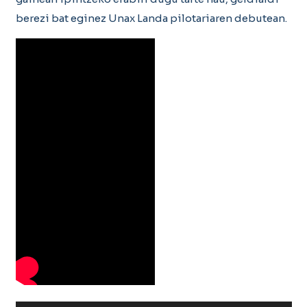
berezi bat eginez Unax Landa pilotariaren debutean.