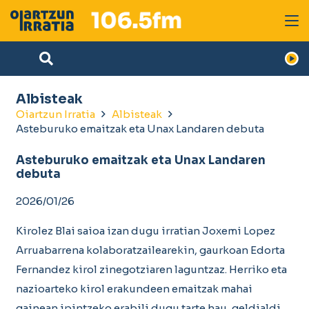
Albisteak
Oiartzun Irratia
Albisteak
Asteburuko emaitzak eta Unax Landaren debuta
Asteburuko emaitzak eta Unax Landaren
debuta
2026/01/26
Kirolez Blai saioa izan dugu irratian Joxemi Lopez
Arruabarrena kolaboratzailearekin, gaurkoan Edorta
Fernandez kirol zinegotziaren laguntzaz. Herriko eta
nazioarteko kirol erakundeen emaitzak mahai
gainean ipintzeko erabili dugu tarte hau, geldialdi