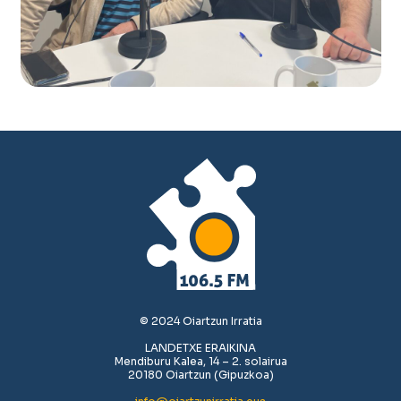
© 2024 Oiartzun Irratia
LANDETXE ERAIKINA
Mendiburu Kalea, 14 – 2. solairua
20180 Oiartzun (Gipuzkoa)