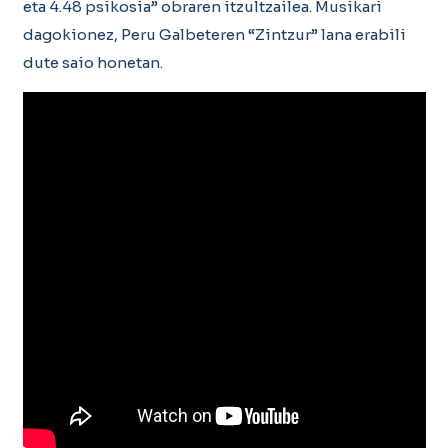
eta 4.48 psikosia” obraren itzultzailea. Musikari
dagokionez, Peru Galbeteren “Zintzur” lana erabili
dute saio honetan.