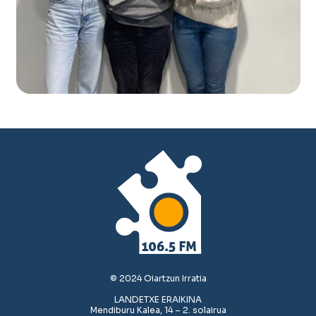
© 2024 Oiartzun Irratia
LANDETXE ERAIKINA
Mendiburu Kalea, 14 – 2. solairua