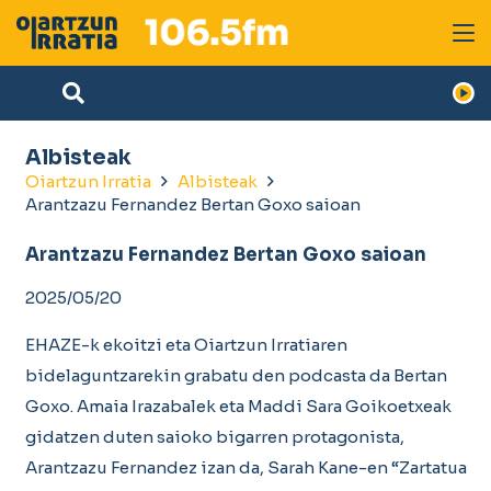
Albisteak
Oiartzun Irratia
Albisteak
Arantzazu Fernandez Bertan Goxo saioan
Arantzazu Fernandez Bertan Goxo saioan
2025/05/20
EHAZE-k ekoitzi eta Oiartzun Irratiaren
bidelaguntzarekin grabatu den podcasta da Bertan
Goxo. Amaia Irazabalek eta Maddi Sara Goikoetxeak
gidatzen duten saioko bigarren protagonista,
Arantzazu Fernandez izan da, Sarah Kane-en “Zartatua