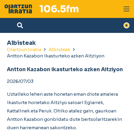
Albisteak
Oiartzun Irratia
Albisteak
Antton Kazabon ikasturteko azken Aitziyon
Antton Kazabon ikasturteko azken Aitziyon
2026/07/03
Uztaileko lehen aste honetan eman diote amaiera
ikasturte honetako Aitziyo saioari Egiarrek,
Kattalinek eta Peruk. Ohiko atalez gain, gaurkoan
Antton Kazabon gonbidatu dute bertsolaritzarekin
duen harremanean sakontzeko.