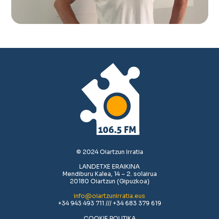
© 2024 Oiartzun Irratia
LANDETXE ERAIKINA
Mendiburu Kalea, 14 – 2. solairua
20180 Oiartzun (Gipuzkoa)
info@oiartzunirratia.eus
+34 943 493 711 /// +34 683 379 619
COOKIE POLITIKA